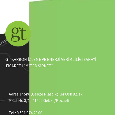
GT KARBON İZLEME VE ENERJİ VERİMLİLİGI SANAYİ
TİCARET LİMİTED SİRKETİ
Adres: İnönü ,Gebze Plastikçiler Osb 92. sk.
9. Cd. No:3/1 , 41400 Gebze/Kocaeli
Tel : 0 501 074 23 00